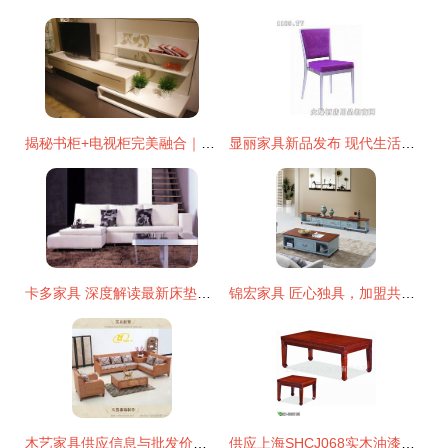
揭秘书柜+电视柜完美融合｜科达优美家KE61A+B智慧客厅设计
显丽家具新品发布 现代生活美学与实用功能的完美融合
卡多家具 深度解读最新床垫产品，定义您的健康睡眠新范本
锦宏家具 匠心独具，加盟共赢——从产品到门店的全面解读
木艺家具供应信息与批发价格指南 一键找到优质产品
供应上海SHCJ068实木油漆茶几 办公会客的首选，五年质保让您无忧