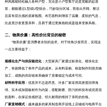
种风格能轻松融入各种户型，无论是小户型客厅还是宽敞的起居
室，都能通过L型或U型组合，巧妙划分区域，营造出开阔、整洁
且富有层次感的居家氛围。布艺面料则增添了温馨、柔软的气息，
比皮质沙发更显亲和，且易于通过更换抱枕或盖毯来变换风格。
二、物美价廉：高性价比背后的秘密
“物美价廉”是消费者永恒的追求。对于转角沙发而言，实现这
一点主要得益于：
规模化生产与供应链优化
：大型家具厂家通过标准化、模块化生
产，有效降低了单件产品的成本。从布料采购、框架制作到填充物
加工，成熟的供应链体系确保了质量稳定与成本可控。
材料科学应用
：优质并不总是昂贵。许多厂家采用高密度回弹海
绵、实木或加固板材作为内架，搭配耐磨、防污的科技布或优质混
纺面料，在保证坐感舒适、经久耐用的维持了亲民的价格。
厂家直销模式
：越来越多的家具制造商开设线上店铺或与电商平台