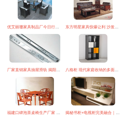
优艾丽珊家具制品厂今日行情价格走势分析 品牌沙发现价动态与供应商趋势
东方明星家具惊爆让利 沙发厂家直销，网友直呼真香
厂家直销家具抽屉滑轨 揭阳市美隆五金制品的品质与细节
八格柜 现代家庭收纳的多面手，关于创意储物架的一切解答
福建口碑泡茶桌椅生产厂家 个性实木茶桌的品质之选
揭秘书柜+电视柜完美融合｜科达优美家KE61A+B智慧客厅设计