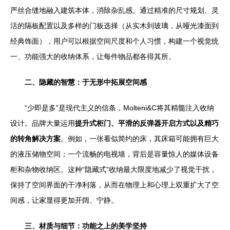
严丝合缝地融入建筑本体，消除杂乱感。通过精准的尺寸规划、灵
活的隔板配置以及多样的门板选择（从实木到玻璃，从哑光漆面到
经典饰面），用户可以根据空间尺度和个人习惯，构建一个视觉统
一、功能强大的收纳体系，让每件物品都各得其所。
二、隐藏的智慧：于无形中拓展空间感
“少即是多”是现代主义的信条，Molteni&C将其精髓注入收纳
设计。品牌大量运用
提升式柜门、平滑的反弹器开启方式以及精巧
的转角解决方案
。例如，一张看似简约的床，其床箱可能拥有巨大
的液压储物空间；一个流畅的电视墙，背后是容量惊人的媒体设备
柜和杂物收纳区。这种“隐藏式”收纳最大限度地减少了视觉干扰，
保持了空间界面的干净利落，从而在物理上和心理上双重扩大了空
间感，让家显得更加开阔、宁静。
三、材质与细节：功能之上的美学坚持