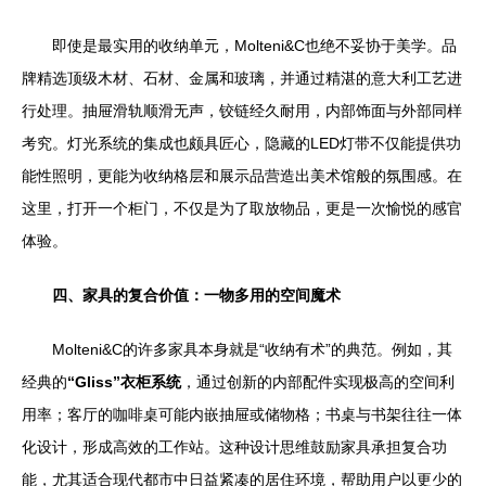
即使是最实用的收纳单元，Molteni&C也绝不妥协于美学。品
牌精选顶级木材、石材、金属和玻璃，并通过精湛的意大利工艺进
行处理。抽屉滑轨顺滑无声，铰链经久耐用，内部饰面与外部同样
考究。灯光系统的集成也颇具匠心，隐藏的LED灯带不仅能提供功
能性照明，更能为收纳格层和展示品营造出美术馆般的氛围感。在
这里，打开一个柜门，不仅是为了取放物品，更是一次愉悦的感官
体验。
四、家具的复合价值：一物多用的空间魔术
Molteni&C的许多家具本身就是“收纳有术”的典范。例如，其
经典的
“Gliss”衣柜系统
，通过创新的内部配件实现极高的空间利
用率；客厅的咖啡桌可能内嵌抽屉或储物格；书桌与书架往往一体
化设计，形成高效的工作站。这种设计思维鼓励家具承担复合功
能，尤其适合现代都市中日益紧凑的居住环境，帮助用户以更少的