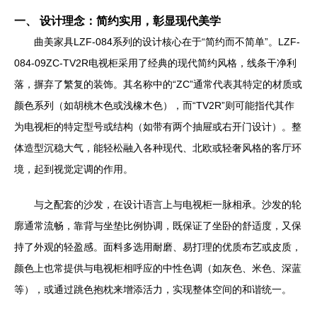
一、 设计理念：简约实用，彰显现代美学
曲美家具LZF-084系列的设计核心在于“简约而不简单”。LZF-
084-09ZC-TV2R电视柜采用了经典的现代简约风格，线条干净利
落，摒弃了繁复的装饰。其名称中的“ZC”通常代表其特定的材质或
颜色系列（如胡桃木色或浅橡木色），而“TV2R”则可能指代其作
为电视柜的特定型号或结构（如带有两个抽屉或右开门设计）。整
体造型沉稳大气，能轻松融入各种现代、北欧或轻奢风格的客厅环
境，起到视觉定调的作用。
与之配套的沙发，在设计语言上与电视柜一脉相承。沙发的轮
廓通常流畅，靠背与坐垫比例协调，既保证了坐卧的舒适度，又保
持了外观的轻盈感。面料多选用耐磨、易打理的优质布艺或皮质，
颜色上也常提供与电视柜相呼应的中性色调（如灰色、米色、深蓝
等），或通过跳色抱枕来增添活力，实现整体空间的和谐统一。