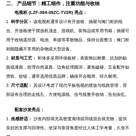
二、 产品细节：精工细作，注重功能与收纳
电视柜 (LZF-084-09ZC-TV2R) 亮点：
1.
科学分区：
该电视柜通常设计有开放格、抽屉与掩门柜的组
合。开放格便于摆放机顶盒、游戏机、装饰品或常用书籍；抽屉可
用于收纳遥控器、电池、单据等零散物品，保持台面整洁；掩门柜
则能隐藏不常用的杂物或大型设备。
2.
材质与工艺：
柜体多采用环保板材，表面饰以耐磨、抗划的贴
面或漆面，纹理自然逼真。边角处理圆润，避免磕碰。五金配件如
滑轨、铰链，通常选用优质品牌，确保开合顺滑、经久耐用。
3.
尺寸适配：
其设计考虑了现代平板电视的摆放与线路管理，背
部设有合理的走线孔，方便电源线、信号线整齐收纳，告别杂乱。
配套沙发亮点：
1.
坐感舒适：
沙发内部填充高密度海绵或羽绒混合填充物，提供
良好的支撑与回弹性。坐深与靠背角度经过人体工学考量，久坐不