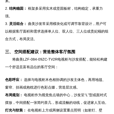
累。
2.
结构稳固：
框架多采用实木或坚固板材，结构稳定，承重力
强。
3.
灵活组合：
曲美沙发常采用模块化或可调节靠背设计，用户可
以根据客厅面积和需求选择单人位、双人位、三人位或贵妃榻的组
合方式，布局灵活。
三、 空间搭配建议：营造整体客厅氛围
将曲美LZF-084-09ZC-TV2R电视柜与沙发搭配，能轻松构建
一个舒适且富有品位的客厅空间：
色彩呼应：
选择与电视柜木色相协调的沙发主体色，再用地毯、
窗帘、挂画或抱枕进行色彩点缀，营造层次感。
布局规划：
电视柜作为视觉焦点墙的中心，沙发呈“L”型或面对式
摆放，中间搭配一张简约茶几，形成流畅的动线，促进家人互动。
灯光与软装：
在电视柜上方或两侧设置重点照明（如射灯、壁