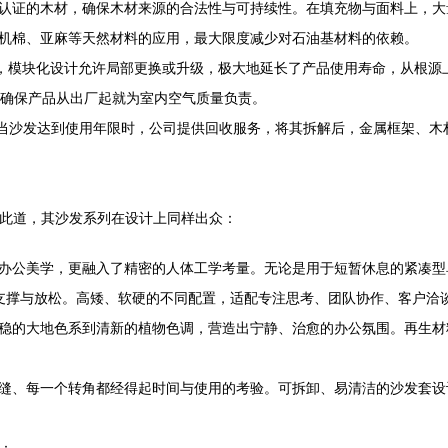
）认证的木材，确保木材来源的合法性与可持续性。在填充物与面料上，
机棉、亚麻等天然材料的应用，最大限度减少对石油基材料的依赖。
用，模块化设计允许局部更换或升级，极大地延长了产品使用寿命，从根源
，确保产品从出厂起就为室内空气质量负责。
”路径。当沙发达到使用年限时，公司提供回收服务，将其拆解后，金属框架
深谙此道，其沙发系列在设计上同样出众：
办公美学，更融入了精密的人体工学考量。无论是用于短暂休息的紧凑型
支撑与放松。高矮、软硬的不同配置，适配专注思考、团队协作、客户洽
稳的大地色系到清新的植物色调，营造出宁静、治愈的办公氛围。再生材
缝、每一个转角都经得起时间与使用的考验。可拆卸、易清洁的沙发套设