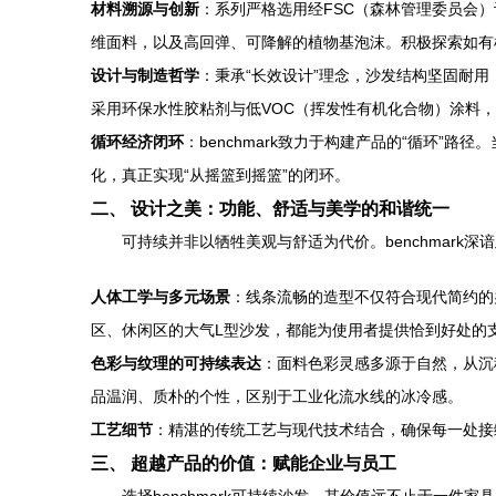
材料溯源与创新
：系列严格选用经FSC（森林管理委员会
维面料，以及高回弹、可降解的植物基泡沫。积极探索如有
设计与制造哲学
：秉承“长效设计”理念，沙发结构坚固耐
采用环保水性胶粘剂与低VOC（挥发性有机化合物）涂料
循环经济闭环
：benchmark致力于构建产品的“循环
化，真正实现“从摇篮到摇篮”的闭环。
二、 设计之美：功能、舒适与美学的和谐统一
可持续并非以牺牲美观与舒适为代价。benchmark
人体工学与多元场景
：线条流畅的造型不仅符合现代简约的
区、休闲区的大气L型沙发，都能为使用者提供恰到好处的
色彩与纹理的可持续表达
：面料色彩灵感多源于自然，从沉
品温润、质朴的个性，区别于工业化流水线的冰冷感。
工艺细节
：精湛的传统工艺与现代技术结合，确保每一处接
三、 超越产品的价值：赋能企业与员工